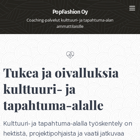
PopFashion Oy
Coaching-palvelut kulttuuri- ja tapahtuma-alan
ammattilaisille
Tukea ja oivalluksia
kulttuuri- ja
tapahtuma-alalle
Kulttuuri- ja tapahtuma-alalla työskentely on
hektistä, projektipohjaista ja vaatii jatkuvaa