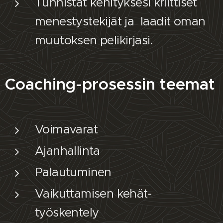
Tunnistat kehityksesi kriittiset
menestystekijät ja laadit oman
muutoksen pelikirjasi.
Coaching-prosessin teemat
Voimavarat
Ajanhallinta
Palautuminen
Vaikuttamisen kehät-
työskentely