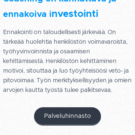
nvestointi
ennakoiva i
Ennakointi on taloudellisesti järkevää. On
tärkeää huolehtia henkilöstön voimavaroista,
työhyvinvoinnista ja osaamisen
kehittämisestä. Henkilöstön kehittäminen
motivoi, sitouttaa ja luo työyhteisöösi veto- ja
pitovoimaa. Työn merkityksellisyyden ja omien
arvojen kautta työstä tulee palkitsevaa.
Palveluhinnasto