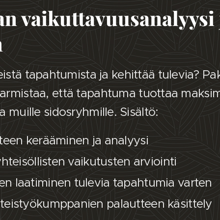
n vaikuttavuusanalyysi 
n
tä tapahtumista ja kehittää tulevia? Paket
t varmistaa, että tapahtuma tuottaa maks
ja muille sidosryhmille. Sisältö:
tteen kerääminen ja analyysi
yhteisöllisten vaikutusten arviointi
n laatiminen tulevia tapahtumia varten
teistyökumppanien palautteen käsittely