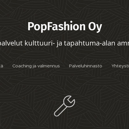
PopFashion Oy
alvelut kulttuuri- ja tapahtuma-alan amma
tä
Coaching ja valmennus
Palveluhinnasto
Yhteyst