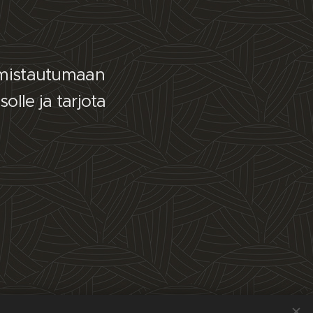
lmistautumaan
olle ja tarjota