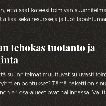
n, että saat käteesi toimivan suunnitelma
t aikaa sekä resursseja ja luot tapahtuma
n tehokas tuotanto ja
linta
ttä suunnitelmat muuttuvat sujuvasti toi
osryhmien odotukset? Tämä paketti on sinul
non eri osa-alueet ovat hallinnassa.
Valitt