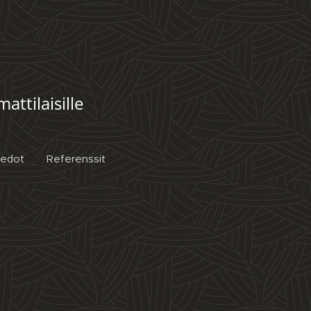
ttilaisille
iedot
Referenssit