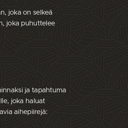
n, joka on selkeä
n, joka puhuttelee
minnaksi ja tapahtuma
le, joka haluat
avia aihepiirejä: