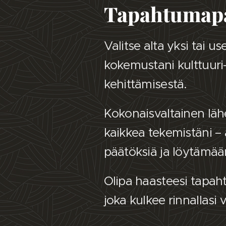
Tapahtumapa
Valitse alta yksi tai 
kokemustani kulttuuri-
kehittämisestä.
Kokonaisvaltainen läh
kaikkea tekemistäni –
päätöksiä ja löytämään
Olipa haasteesi tapah
joka kulkee rinnallasi