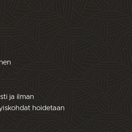
inen
ti ja ilman
ityiskohdat hoidetaan