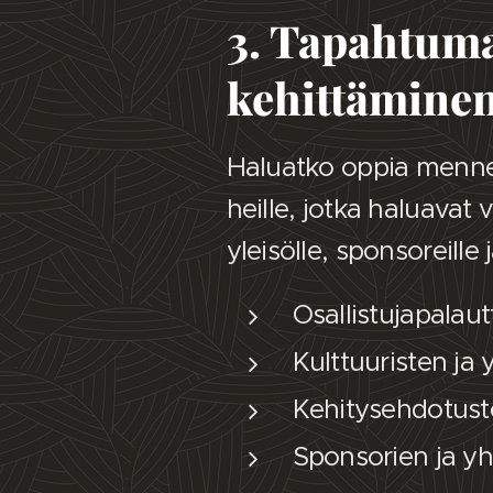
3. Tapahtuma
kehittämine
Haluatko oppia menneis
heille, jotka haluava
yleisölle, sponsoreille 
Osallistujapalau
Kulttuuristen ja 
Kehitysehdotuste
Sponsorien ja yh