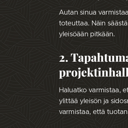
Autan sinua varmistaa
toteuttaa. Näin säästä
yleisöään pitkään.
2. Tapahtuma
projektinhal
Haluatko varmistaa, e
ylittää yleisön ja sid
varmistaa, että tuotan