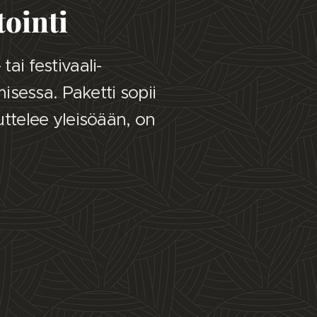
ointi
ai festivaali-
sessa. Paketti sopii
uttelee yleisöään, on