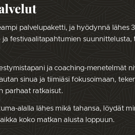
lvelut
useampi palvelupaketti, ja hyödynnä lähes
 ja festivaalitapahtumien suunnittelusta,
estymistapani ja coaching-menetelmät ni
 autan sinua ja tiimiäsi fokusoimaan, tek
 parhaat ratkaisut.
tuma-alalla lähes mikä tahansa, löydät 
 vaikka koko matkan alusta loppuun.