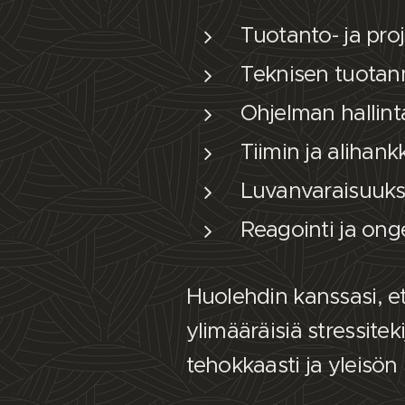
Tuotanto- ja pro
Teknisen tuotann
Ohjelman hallinta
Tiimin ja alihank
Luvanvaraisuuks
Reagointi ja on
Huolehdin kanssasi, e
ylimääräisiä stressite
tehokkaasti ja yleisö