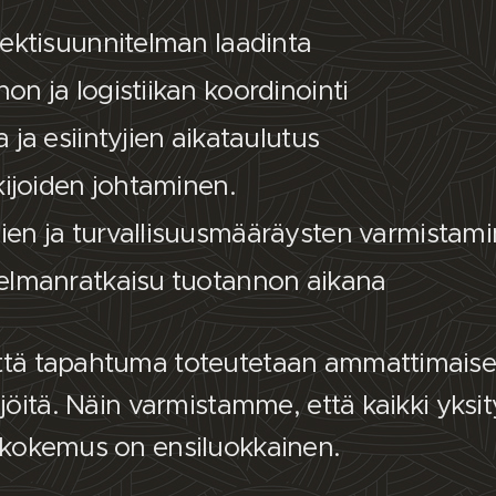
jektisuunnitelman laadinta
on ja logistiikan koordinointi
 ja esiintyjien aikataulutus
kijoiden johtaminen.
ien ja turvallisuusmääräysten varmistam
gelmanratkaisu tuotannon aikana
ttä tapahtuma toteutetaan ammattimaises
kijöitä. Näin varmistamme, että kaikki yks
n kokemus on ensiluokkainen.