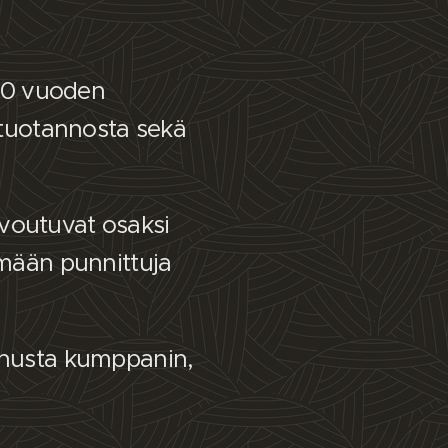
 30 vuoden
 tuotannosta sekä
voutuvat osaksi
emään punnittuja
minusta kumppanin,