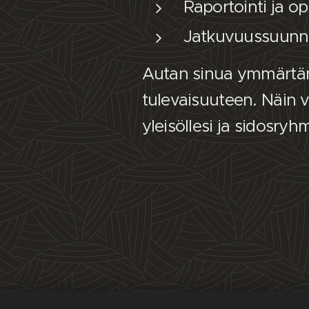
Raportointi ja o
Jatkuvuussuunni
Autan sinua ymmärtä
tulevaisuuteen. Näin v
yleisöllesi ja sidosry