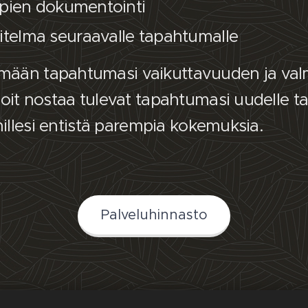
ppien dokumentointi
telma seuraavalle tapahtumalle
mään tapahtumasi vaikuttavuuden ja va
oit nostaa tulevat tapahtumasi uudelle tas
hmillesi entistä parempia kokemuksia.
Palveluhinnasto