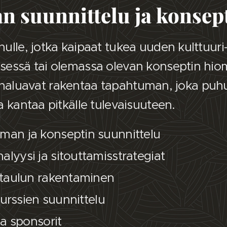
n suunnittelu ja konsept
lle, jotka kaipaat tukea uuden kulttuuri- t
essä tai olemassa olevan konseptin hiomi
tka haluavat rakentaa tapahtuman, joka puh
 kantaa pitkälle tulevaisuuteen.
an ja konseptin suunnittelu
yysi ja sitouttamisstrategiat
ataulun rakentaminen
surssien suunnittelu
ja sponsorit