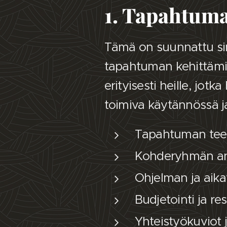
1. Tapahtuma
Tämä on suunnattu sinu
tapahtuman kehittämis
erityisesti heille, jo
toimiva käytännössä ja
Tapahtuman teem
Kohderyhmän anal
Ohjelman ja aik
Budjetointi ja re
Yhteistyökuviot 